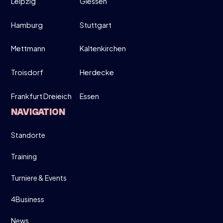
26
Leipzig
Giessen
Hamburg
Stuttgart
MÄRZ
MOVE UP, MOVE DOWN - MEN ONLY!
Mettmann
Kaltenkirchen
19:00-21:30
Troisdorf
Herdecke
Frankfurt Dreieich
Essen
DIRECT INSCHRIJVEN
NAVIGATION
INFO
Standorte
Training
Turniere & Events
4Business
News