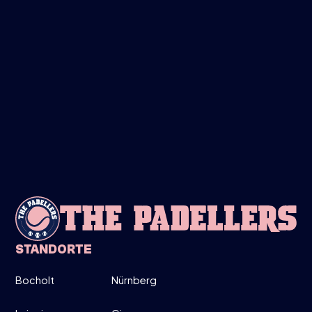
FREITAG
28
MÄRZ
LADIES ONLY!
19:00-20:30
DIRECT INSCHRIJVEN
INFO
STANDORTE
Bocholt
Nürnberg
MITTWOCH