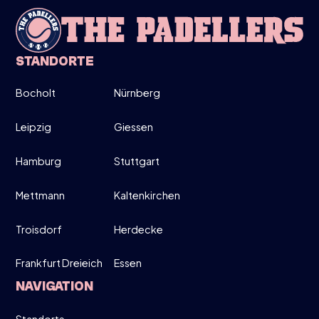
INFO
STANDORTE
MITTWOCH
Bocholt
Nürnberg
26
Leipzig
Giessen
MÄRZ
Hamburg
Stuttgart
🎾DISCOVER PADEL 🎾 PADEL
EINFÜHRUNG INKL. TRAINER &
Mettmann
Kaltenkirchen
EQUIPMENT🎾
Troisdorf
Herdecke
15:00-16:00
Frankfurt Dreieich
Essen
DIRECT INSCHRIJVEN
NAVIGATION
INFO
Standorte