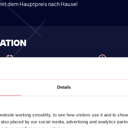
 mit dem Hauptpreis nach Hause!
ATION
ednesday
19:00-21:30
06
November
Details
tärke 1.0 - 5.0
€ 40,- (als Doppel registr
ebsite working smoothly, to see how visitors use it and to show
also placed by our social media, advertising and analytics part