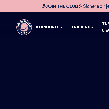
🎾JOIN THE CLUB
🎾 Sichere dir j
TU
STANDORTE
TRAINING
& 