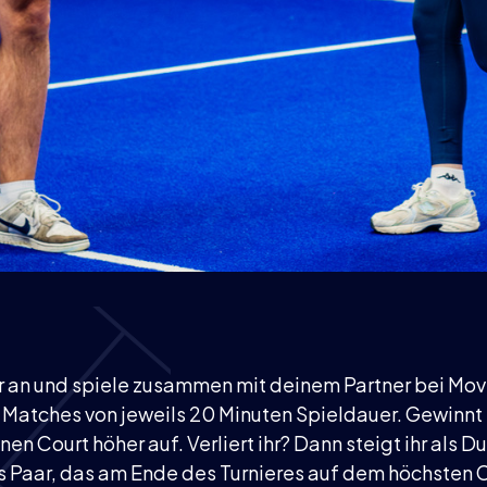
r an und spiele zusammen mit deinem Partner bei Mo
lt Matches von jeweils 20 Minuten Spieldauer. Gewinnt
inen Court höher auf. Verliert ihr? Dann steigt ihr als D
as Paar, das am Ende des Turnieres auf dem höchsten C