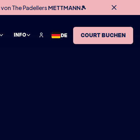
 von The Padellers
METTMANN🎾
INFO
COURT BUCHEN
DE