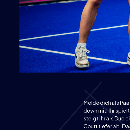
Melde dich als Paa
down mit! Ihr spie
steigt ihr als Duo e
Court tiefer ab. D