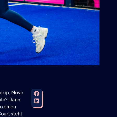
ve up, Move
 ihr? Dann
uo einen
ourt steht