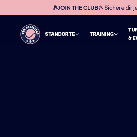
🎾JOIN THE CLUB
🎾 Sichere dir j
TU
STANDORTE
TRAINING
& 