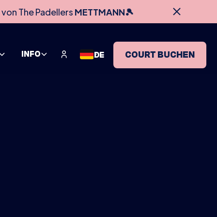
 von The Padellers
METTMANN🎾
INFO
COURT BUCHEN
DE