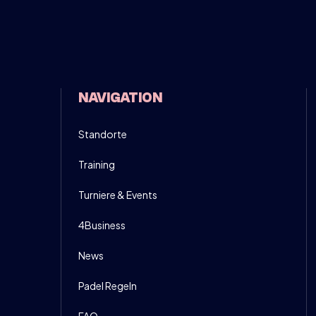
OVE DOWN - MEN ONLY!
30
NAVIGATION
NSCHRIJVEN
INFO
Standorte
Training
Turniere & Events
4Business
News
Padel Regeln