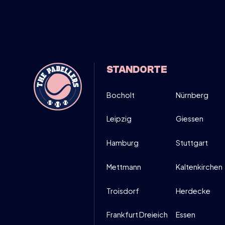
MITTWOCH
MOVE UP, M
26
19:00-21:
STANDORTE
DIRECT I
MÄRZ
Bocholt
Nürnberg
Leipzig
Giessen
Hamburg
Stuttgart
Mettmann
Kaltenkirchen
Troisdorf
Herdecke
Frankfurt Dreieich
Essen