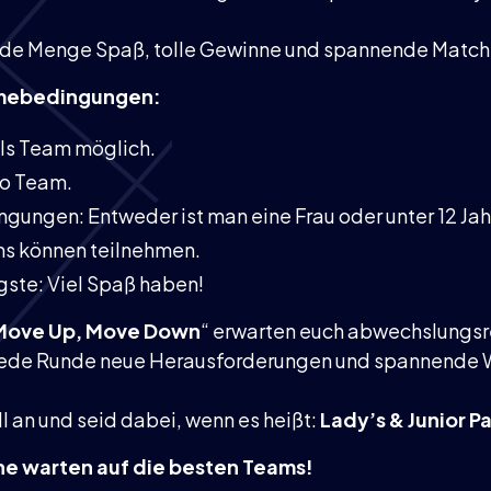
jede Menge Spaß, tolle Gewinne und spannende Match
hmebedingungen:
als Team möglich.
ro Team.
ungen: Entweder ist man eine Frau oder unter 12 Jahr
s können teilnehmen.
gste: Viel Spaß haben!
Move Up, Move Down
“ erwarten euch abwechslungsr
 jede Runde neue Herausforderungen und spannend
l an und seid dabei, wenn es heißt:
Lady’s & Junior P
ne warten auf die besten Teams!