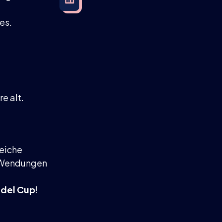
es.
e alt.
eiche
e Wendungen
adel Cup
!