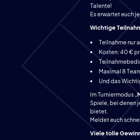
Talente!
Es erwartet euch 
Wichtige Teilna
Teilnahme nur 
Kosten: 40 € p
Teilnahmebeding
Maximal 8 Team
Und das Wichti
Im Turniermodus „
Spiele, bei denen
bietet.
Meldet euch schnel
Viele tolle Gewin