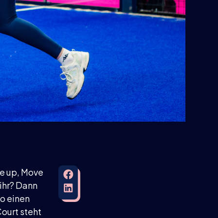
ve up, Move
 ihr? Dann
uo einen
ourt steht