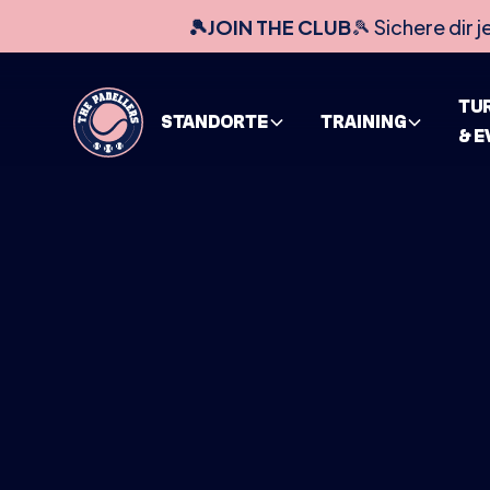
🎾JOIN THE CLUB
🎾 Sichere dir j
TU
STANDORTE
TRAINING
& 