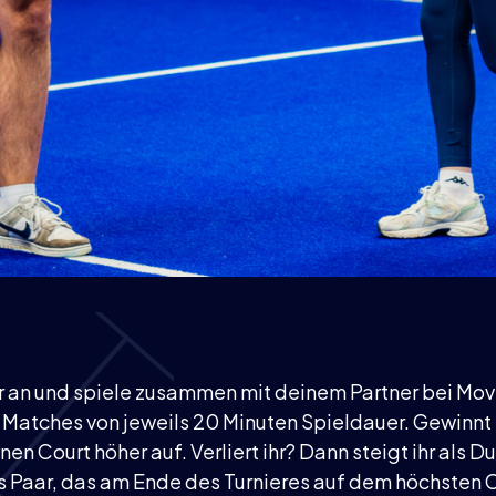
r an und spiele zusammen mit deinem Partner bei Mo
lt Matches von jeweils 20 Minuten Spieldauer. Gewinnt
inen Court höher auf. Verliert ihr? Dann steigt ihr als D
as Paar, das am Ende des Turnieres auf dem höchsten C