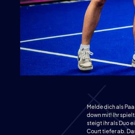
Melde dich als Paa
down mit! Ihr spie
steigt ihr als Duo e
Court tiefer ab. D