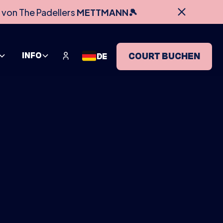
 von The Padellers
METTMANN🎾
INFO
COURT BUCHEN
DE