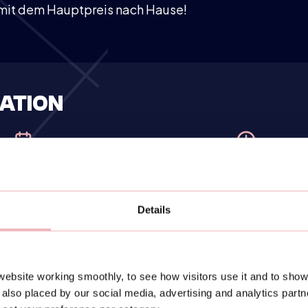
 mit dem Hauptpreis nach Hause!
ATION
Sunday
10:00-12:30
08
eptember
Details
Doppel registrieren)
ebsite working smoothly, to see how visitors use it and to show
also placed by our social media, advertising and analytics part