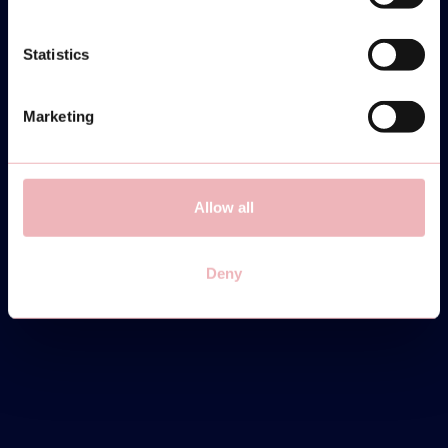
Statistics
MONTAG
31
Marketing
MÄRZ
Allow all
COMMUNITY CUP -
INTERMEDIATE/ADVANCED
Deny
19:30-22:00
DIRECT INSCHRIJVEN
INFO