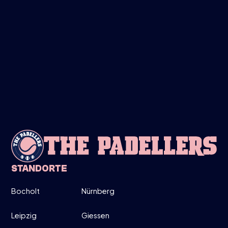
FREITAG
28
MÄRZ
LADIES ONLY!
19:00-20:30
DIRECT INSCHRIJVEN
INFO
STANDORTE
Bocholt
Nürnberg
MITTWOCH
26
Leipzig
Giessen