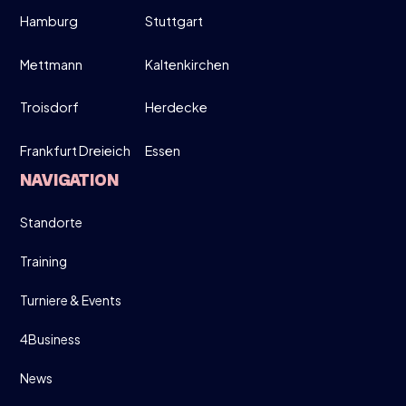
Hamburg
Stuttgart
MÄRZ
MOVE UP, MOVE DOWN - MEN ONLY!
Mettmann
Kaltenkirchen
19:00-21:30
Troisdorf
Herdecke
Frankfurt Dreieich
Essen
DIRECT INSCHRIJVEN
NAVIGATION
INFO
Standorte
Training
Turniere & Events
4Business
News