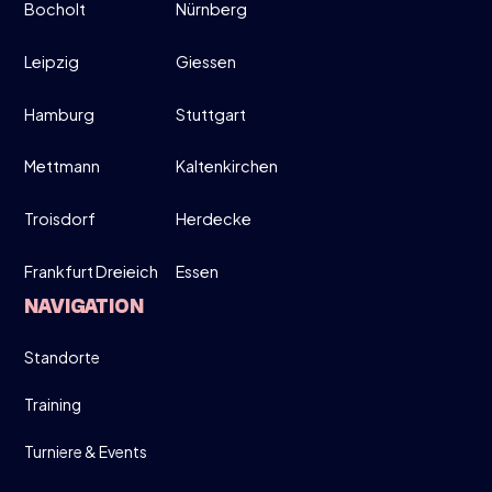
Bocholt
Nürnberg
MITTWOCH
26
Leipzig
Giessen
Hamburg
Stuttgart
MÄRZ
MOVE UP, MOVE DOWN - MEN ONLY!
Mettmann
Kaltenkirchen
19:00-21:30
Troisdorf
Herdecke
Frankfurt Dreieich
Essen
DIRECT INSCHRIJVEN
NAVIGATION
INFO
Standorte
Training
Turniere & Events