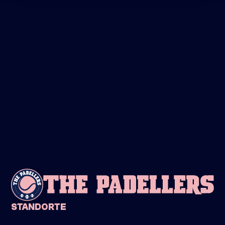
INFO
FREITAG
28
MÄRZ
LADIES ONLY!
19:00-20:30
DIRECT INSCHRIJVEN
INFO
STANDORTE