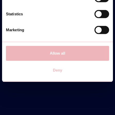
Statistics
MONTAG
31
Marketing
MÄRZ
Allow all
COMMUNITY CUP -
INTERMEDIATE/ADVANCED
Deny
19:30-22:00
DIRECT INSCHRIJVEN
INFO