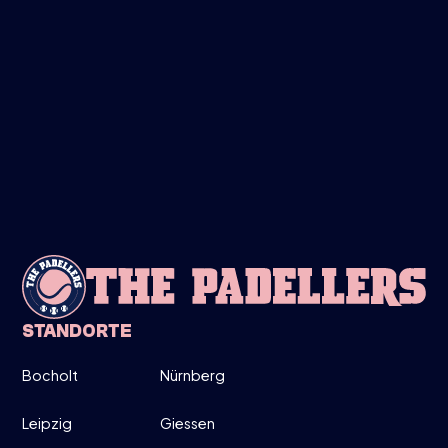
FREITAG
28
MÄRZ
LADIES ONLY!
19:00-20:30
DIRECT INSCHRIJVEN
INFO
STANDORTE
Bocholt
Nürnberg
MITTWOCH
26
Leipzig
Giessen