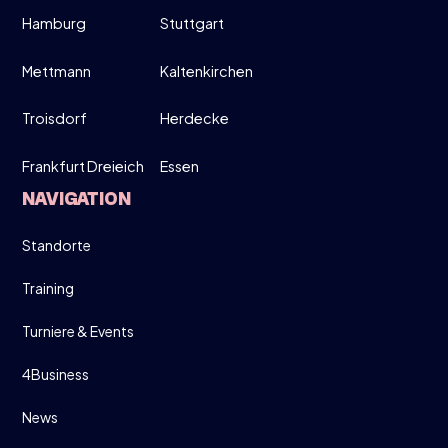
Hamburg
Stuttgart
MÄRZ
MOVE UP, MOVE DOWN - MEN ONLY!
Mettmann
Kaltenkirchen
19:00-21:30
Troisdorf
Herdecke
Frankfurt Dreieich
Essen
DIRECT INSCHRIJVEN
NAVIGATION
INFO
Standorte
Training
Turniere & Events
4Business
News