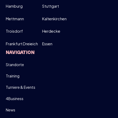
Hamburg
Stuttgart
MÄRZ
MOVE UP, MOVE DOWN - MEN ONLY!
Mettmann
Kaltenkirchen
19:00-21:30
Troisdorf
Herdecke
Frankfurt Dreieich
Essen
DIRECT INSCHRIJVEN
NAVIGATION
INFO
Standorte
Training
Turniere & Events
4Business
News