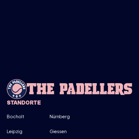
FREITAG
28
MÄRZ
LADIES ONLY!
19:00-20:30
DIRECT INSCHRIJVEN
INFO
STANDORTE
Bocholt
Nürnberg
MITTWOCH
26
Leipzig
Giessen