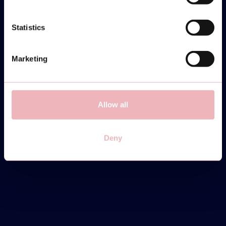
Statistics
MONTAG
31
Marketing
MÄRZ
Allow all
COMMUNITY CUP -
INTERMEDIATE/ADVANCED
Deny
19:30-22:00
DIRECT INSCHRIJVEN
INFO