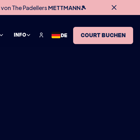
 von The Padellers
METTMANN🎾
INFO
COURT BUCHEN
DE