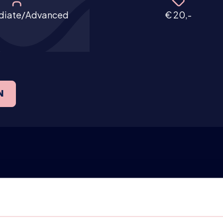
diate/Advanced
€ 20,-
N