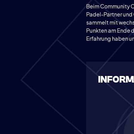
Beim Community Cup
Padel-Partner und
sammelt mit wechs
Punkten am Ende des
Erfahrung haben un
INFORM