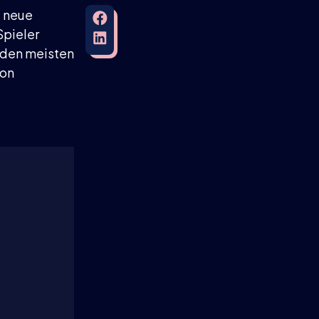
t neue
Spieler
 den meisten
hon