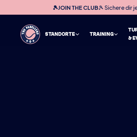
🎾JOIN THE CLUB
🎾 Sichere dir j
TU
STANDORTE
TRAINING
& 