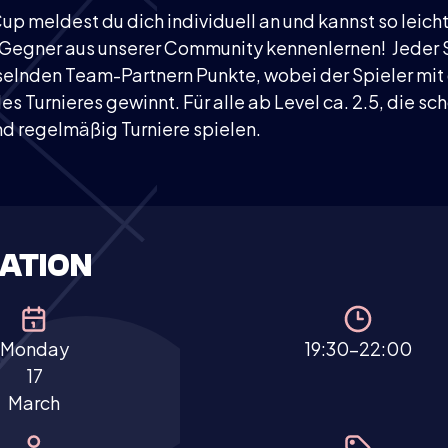
 meldest du dich individuell an und kannst so leich
 Gegner aus unserer Community kennenlernen! Jeder 
elnden Team-Partnern Punkte, wobei der Spieler mit
 Turnieres gewinnt. Für alle ab Level ca. 2.5, die sc
d regelmäßig Turniere spielen.
ATION
Monday
19:30-22:00
17
March