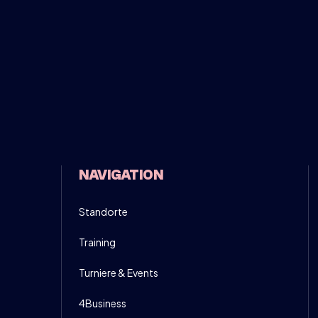
NSCHRIJVEN
INFO
OVE DOWN - MEN ONLY!
30
NAVIGATION
NSCHRIJVEN
INFO
Standorte
Training
Turniere & Events
4Business