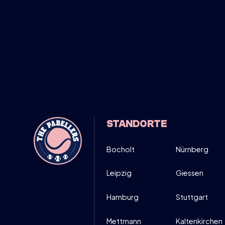
DIRECT I
MÄRZ
MITTWOCH
MOVE UP, M
26
19:00-21:
STANDORTE
DIRECT I
MÄRZ
Bocholt
Nürnberg
Leipzig
Giessen
Hamburg
Stuttgart
Mettmann
Kaltenkirchen