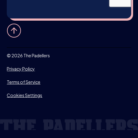
NÜRNBERG
Coming Soon
STANDORT
AUF MAPS ANSEHEN
©
2026 The Padellers
E-MAIL
Privacy Policy
WHATSAPP ONS
WHATSAPP
Terms of Service
Cookies Settings