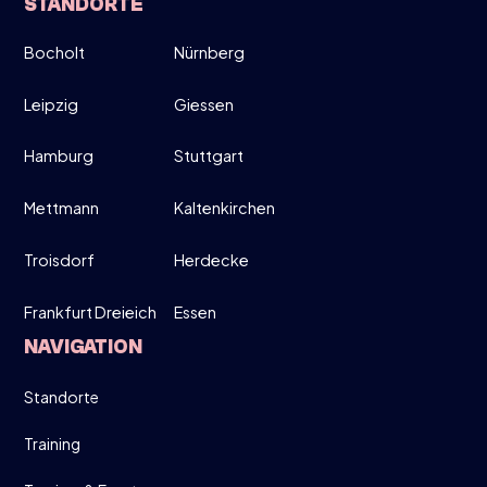
STANDORTE
Bocholt
Nürnberg
Leipzig
Giessen
Hamburg
Stuttgart
Mettmann
Kaltenkirchen
Troisdorf
Herdecke
Frankfurt Dreieich
Essen
NAVIGATION
LEIPZIG
Standorte
Coming Soon
STANDORT
Training
AUF MAPS ANSEHEN