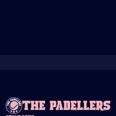
KALTENKIRCHEN
Leibnizstrasse 9a
24568 Kaltenkirchen
STANDORT
AUF MAPS ANSEHEN
E-
kaltenkirchen@thepadellers.de
MAIL
WHATSAPP ONS
WHATSAPP