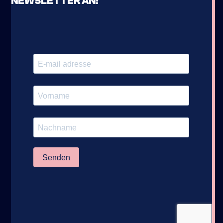
NEWSLETTER AN!
Bollenhöhe 3
40822 Mettmann
STANDORT
AUF MAPS ANSEHEN
mettmann@thepadellers.de
E-MAIL
WHATSAPP ONS
WHATSAPP