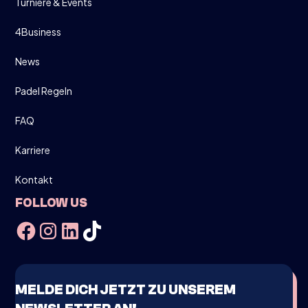
Turniere & Events
E-MAIL
4Business
WHATSAPP ONS
WHATSAPP
News
Padel Regeln
FAQ
Karriere
Kontakt
FOLLOW US
MELDE DICH JETZT ZU UNSEREM
METTMANN