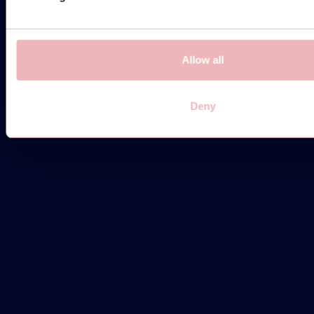
Allow all
HERDECKE
Vorhaller Weg 8
Deny
58313 Herdecke
STANDORT
AUF MAPS ANSEHEN
herdecke@thepadellers.de
E-MAIL
WHATSAPP ONS
WHATSAPP