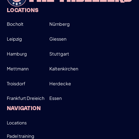
23/3/26
LOCATIONS
PADEL-PASSION-WIRD-ZU-THE-
PADELLERS
Bocholt
Nürnberg
Leipzig
Giessen
Hamburg
Stuttgart
Mettmann
Kaltenkirchen
Troisdorf
Herdecke
Frankfurt Dreieich
Essen
NAVIGATION
Locations
Padel training