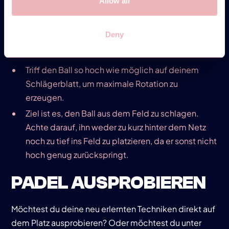
Allow all
Spin-
Smash
Der Spin-Smash ist ein aggressiver, offensiver
Deny
Schlag.
Triff den Ball so hoch wie möglich auf deinem
Schlägerblatt, um maximale Rotation zu
erzeugen.
Ziel ist es, den Ball aus dem Feld zu schlagen.
Achte darauf, ihn weder zu kurz hinter dem Netz
noch zu tief ins Feld zu platzieren, da er sonst nicht
hoch genug zurückspringt.
PADEL AUSPROBIEREN
Möchtest du deine neu erlernten Techniken direkt auf
dem Platz ausprobieren? Oder möchtest du unter