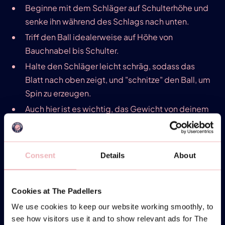
Beginne mit dem Schläger auf Schulterhöhe und
senke ihn während des Schlags nach unten.
Triff den Ball idealerweise auf Höhe von
Bauchnabel bis Schulter.
Halte den Schläger leicht schräg, sodass das
Blatt nach oben zeigt, und "schnitze" den Ball, um
Spin zu erzeugen.
Auch hier ist es wichtig, das Gewicht von deinem
hinteren auf deinen vorderen Fuß zu verlagern.
Der Vorhandvolley: Was du wissen musst
Consent
Details
About
Ein Vorhandvolley ist eine wichtige Technik, um
Kontrolle und Präzision in deinem Spiel zu bewahren.
Cookies at The Padellers
Positioniere dich ähnlich wie bei dem
We use cookies to keep our website working smoothly, to
Rückhandvolley, aber achte darauf, dass dein
see how visitors use it and to show relevant ads for The
Schläger stets vorne bleibt und dein Körper Richtung