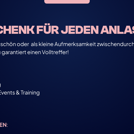
CHENK FÜR JEDEN ANL
eschön oder als kleine Aufmerksamkeit zwischendurch
arantiert einen Volltreffer!
g
Events & Training
EN
: