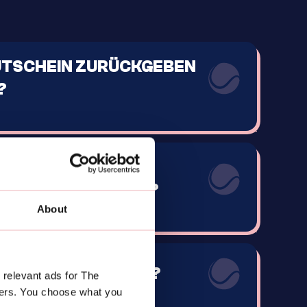
GUTSCHEIN ZURÜCKGEBEN
?
 WENN MEIN
CHT FUNKTIONIERT?
About
 GUTSCHEIN GÜLTIG?
 relevant ads for The
ners. You choose what you