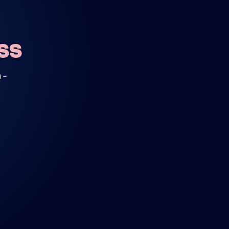
ASS
 -