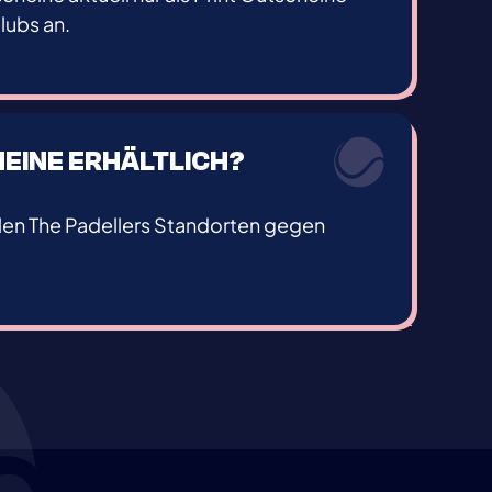
lubs an.
HEINE ERHÄLTLICH?
llen The Padellers Standorten gegen