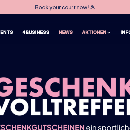
Book your court now! 🎾
VENTS
4BUSINESS
NEWS
AKTIONEN
INF
ESCHENKGUTSCHEINEN
ein sportlic