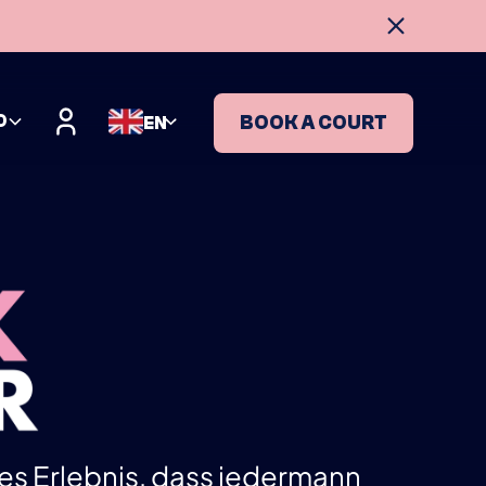
O
BOOK A COURT
EN
hes Erlebnis, dass jedermann