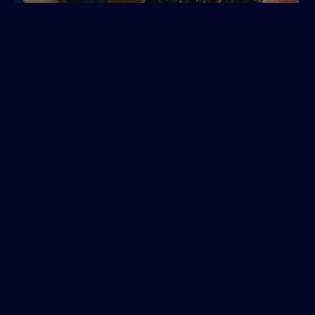
BOOK A COURT
WHATSAPP-GROUPS
The WhatsApp groups are only in German.
Darüber findest du hier neue Spielpartner- und
Gegner auf deinem Niveau finden und kannst mit
anderen Mitgliedern und unserem Club Team in
Kontakt treten.