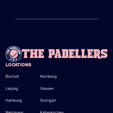
NEU
23/3/26
PADEL-PASSION-WIRD-ZU-THE-
PADELLERS
NEU
LOCATIONS
18/2/26
ROT-WEISS-ESSEN
Bocholt
Nürnberg
Leipzig
Giessen
Hamburg
Stuttgart
Mettmann
Kaltenkirchen