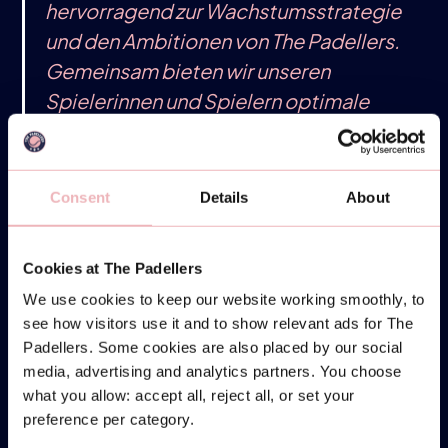
hervorragend zur Wachstumsstrategie
und den Ambitionen von The Padellers.
Gemeinsam bieten wir unseren
Spielerinnen und Spielern optimale
Unterstützung und heben das Padel-
Erlebnis auf ein neues Niveau. Das
diese Zusammenarbeit sowohl für die
Consent
Details
About
Niederlande als auch für Deutschland
gilt, unterstreicht zudem unsere
Cookies at The Padellers
internationalen Ambitionen.“
We use cookies to keep our website working smoothly, to
see how visitors use it and to show relevant ads for The
Padellers. Some cookies are also placed by our social
media, advertising and analytics partners. You choose
ÜBER PADELSHOP.COM
what you allow: accept all, reject all, or set your
preference per category.
PadelShop.com wurde 2015 aus persönlichen