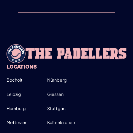
THE-PADELLERS-GEHT-
PARTNERSCHAFT-MIT-NOX-UND-
PADELSHOP-COM-EIN
NEU
23/3/26
LOCATIONS
PADEL-PASSION-WIRD-ZU-THE-
PADELLERS
Bocholt
Nürnberg
Leipzig
Giessen
Hamburg
Stuttgart
Mettmann
Kaltenkirchen