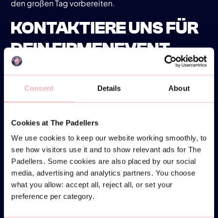
den großen Tag vorbereiten.
KONTAKTIERE UNS FÜR
DEIN FIRMENEVENT
Lass uns gemeinsam dein nächstes
Firmenevent
planen
! Egal, ob in Essen, Herdecke oder Dreieich,
Consent
Details
About
The Padellers bietet dir die besten Voraussetzungen
für einen unvergesslichen Tag mit deinem Team.
Cookies at The Padellers
Kontaktiere uns noch heute und erlebe, warum
Padel
We use cookies to keep our website working smoothly, to
die ideale Aktivität für Teamevents ist.
see how visitors use it and to show relevant ads for The
Padellers. Some cookies are also placed by our social
media, advertising and analytics partners. You choose
what you allow: accept all, reject all, or set your
preference per category.