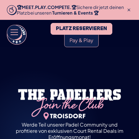
🏆MEET.PLAY.COMPETE.🏆
Sichere dir jetzt deinen
Platz bei unseren
Turnieren & Events 🏆
PLATZ RESERVIEREN
Pay & Play
Werde Teil unserer Padel Community und
profitiere von exklusiven Court Rental Deals im
Eröffnungsmonat!