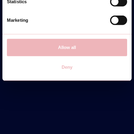
Statistics
Marketing
MONDAY
31
Allow all
MARCH
Deny
COMMUNITY CUP -
INTERMEDIATE/ADVANCED
19:30-22:00
SIGN UP
INFO