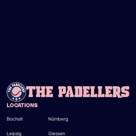
FRIDAY
28
MARCH
LADIES ONLY!
19:00-20:30
SIGN UP
INFO
LOCATIONS
Bocholt
Nürnberg
WEDNESDAY
Leipzig
Giessen