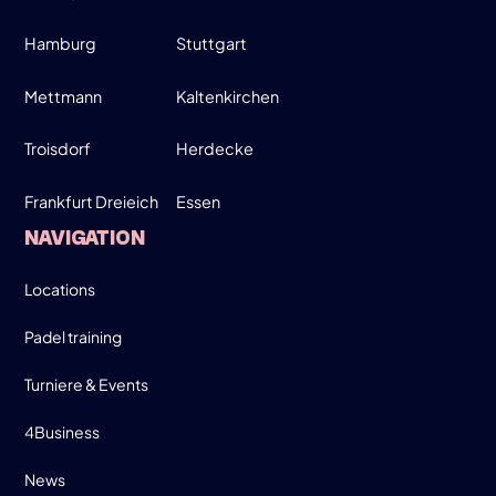
26
Hamburg
Stuttgart
MARCH
MOVE UP, MOVE DOWN - MEN ONLY!
Mettmann
Kaltenkirchen
19:00-21:30
Troisdorf
Herdecke
Frankfurt Dreieich
Essen
SIGN UP
NAVIGATION
INFO
Locations
Padel training
Turniere & Events
4Business
News