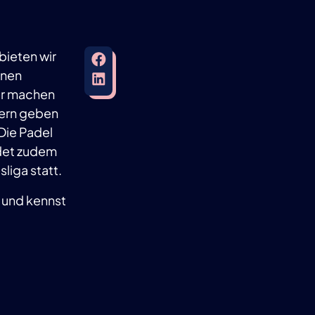
bieten wir
rnen
ner machen
dern geben
 Die Padel
ndet zudem
liga statt.
t und kennst