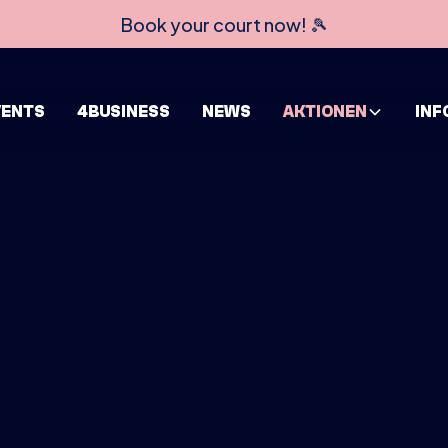
Book your court now! 🎾
VENTS
4BUSINESS
NEWS
AKTIONEN
INF
HOME