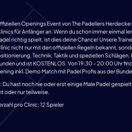
fiziellen Openings Event von The Padellers Herdecke 
linics für Anfänger an. Wenn du schon immer einmal le
adel richtig spielt, ist dies deine Chance! Unsere Trai
inic nicht nur mit den offiziellen Regeln bekannt, son
ositionierung, Technik, Taktik und speziellen Schlägen.
 Stunden und ist KOSTENLOS. Von 19:30 – 20:00 Uhr fi
pening inkl. Demo Match mit Padel Profis aus der Bundes
: Du hast noch nie oder erst einige Male Padel gespiel
t oder nur teilweise.
zahl pro Clinic: 12 Spieler