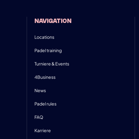
:30
NAVIGATION
INFO
Locations
Padel training
Turniere & Events
4Business
News
Padel rules
FAQ
Karriere