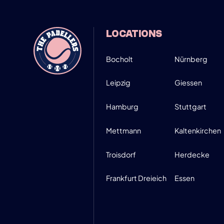
26
19:00-21
LOCATIONS
SIGN UP
MARCH
Bocholt
Nürnberg
Leipzig
Giessen
Hamburg
Stuttgart
Mettmann
Kaltenkirchen
Troisdorf
Herdecke
Frankfurt Dreieich
Essen