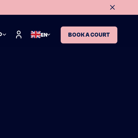
O
BOOK A COURT
EN