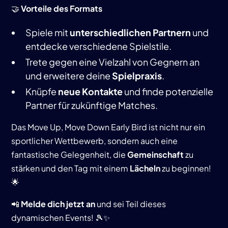
🤝
Vorteile des Formats
Spiele mit
unterschiedlichen Partnern
und
entdecke verschiedene Spielstile.
Trete gegen eine Vielzahl von Gegnern an
und erweitere deine
Spielpraxis
.
Knüpfe
neue Kontakte
und finde potenzielle
Partner für zukünftige Matches.
Das Move Up, Move Down Early Bird ist nicht nur ein
sportlicher Wettbewerb, sondern auch eine
fantastische Gelegenheit, die
Gemeinschaft
zu
stärken und den Tag mit einem
Lächeln
zu beginnen!
🌟
📲
Melde dich jetzt an
und sei Teil dieses
dynamischen Events! 🎾✨