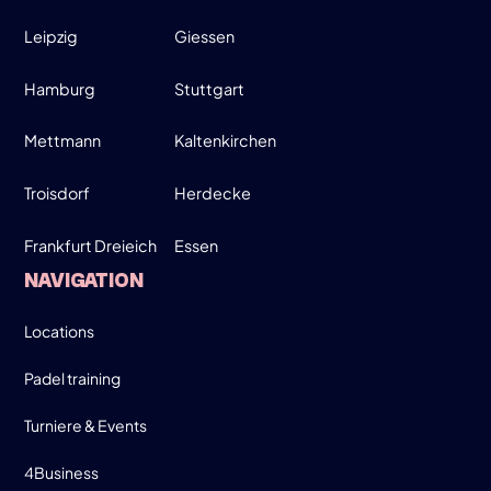
26
Leipzig
Giessen
Hamburg
Stuttgart
MARCH
MOVE UP, MOVE DOWN - MEN ONLY!
Mettmann
Kaltenkirchen
19:00-21:30
Troisdorf
Herdecke
Frankfurt Dreieich
Essen
SIGN UP
NAVIGATION
INFO
Locations
Padel training
Turniere & Events
4Business