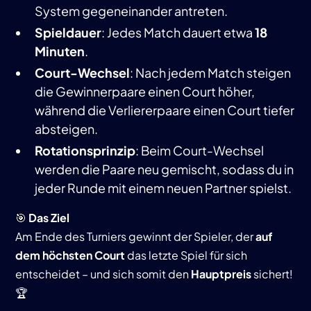
System gegeneinander antreten.
Spieldauer
: Jedes Match dauert etwa
18
Minuten
.
Court-Wechsel
: Nach jedem Match steigen
die Gewinnerpaare einen Court höher,
während die Verliererpaare einen Court tiefer
absteigen.
Rotationsprinzip
: Beim Court-Wechsel
werden die Paare neu gemischt, sodass du in
jeder Runde mit einem neuen Partner spielst.
🎯
Das Ziel
Am Ende des Turniers gewinnt der Spieler, der
auf
dem höchsten Court
das letzte Spiel für sich
entscheidet – und sich somit den
Hauptpreis
sichert!
🏆