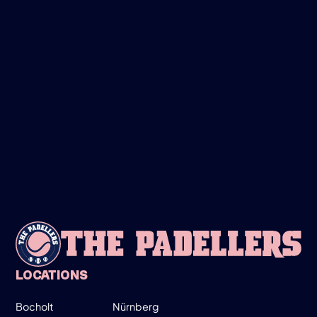
FRIDAY
28
MARCH
LADIES ONLY!
19:00-20:30
SIGN UP
INFO
LOCATIONS
Bocholt
Nürnberg
WEDNESDAY