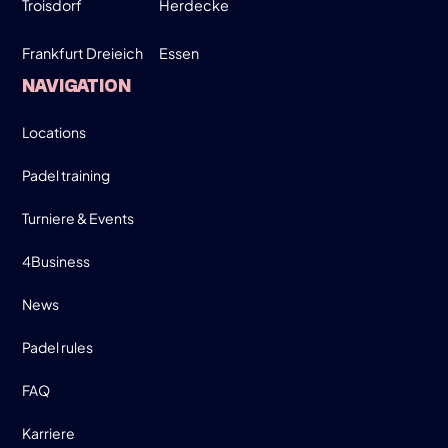
Troisdorf
Herdecke
Frankfurt Dreieich
Essen
SIGN UP
NAVIGATION
INFO
Locations
Padel training
Turniere & Events
4Business
News
Padel rules
FAQ
Karriere