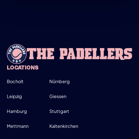
MARCH
LADIES ONLY!
19:00-20:30
SIGN UP
INFO
LOCATIONS
Bocholt
Nürnberg
WEDNESDAY
26
Leipzig
Giessen
Hamburg
Stuttgart
MARCH
MOVE UP, MOVE DOWN - MEN ONLY!
Mettmann
Kaltenkirchen
19:00-21:30