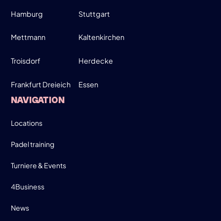
Hamburg
Stuttgart
MARCH
MOVE UP, MOVE DOWN - MEN ONLY!
Mettmann
Kaltenkirchen
19:00-21:30
Troisdorf
Herdecke
Frankfurt Dreieich
Essen
SIGN UP
NAVIGATION
INFO
Locations
Padel training
Turniere & Events
4Business
News