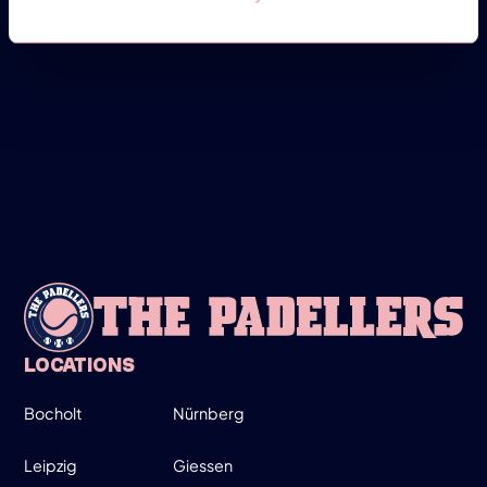
FRIDAY
28
MARCH
LADIES ONLY!
19:00-20:30
SIGN UP
INFO
LOCATIONS
Bocholt
Nürnberg
WEDNESDAY
26
Leipzig
Giessen