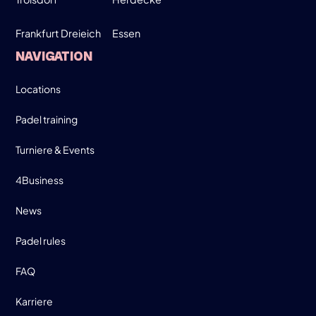
Frankfurt Dreieich
Essen
SIGN UP
NAVIGATION
INFO
Locations
Padel training
Turniere & Events
4Business
News
Padel rules
FAQ
Karriere