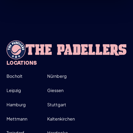
LADIES ONLY!
19:00-20:30
SIGN UP
INFO
LOCATIONS
Bocholt
Nürnberg
WEDNESDAY
26
Leipzig
Giessen
Hamburg
Stuttgart
MARCH
MOVE UP, MOVE DOWN - MEN ONLY!
Mettmann
Kaltenkirchen
19:00-21:30
Troisdorf
Herdecke