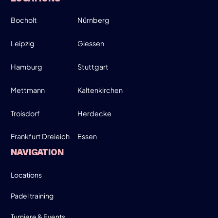
Bocholt
Nürnberg
WEDNESDAY
26
Leipzig
Giessen
Hamburg
Stuttgart
MARCH
MOVE UP, MOVE DOWN - MEN ONLY!
Mettmann
Kaltenkirchen
19:00-21:30
Troisdorf
Herdecke
Frankfurt Dreieich
Essen
SIGN UP
NAVIGATION
INFO
Locations
Padel training
Turniere & Events