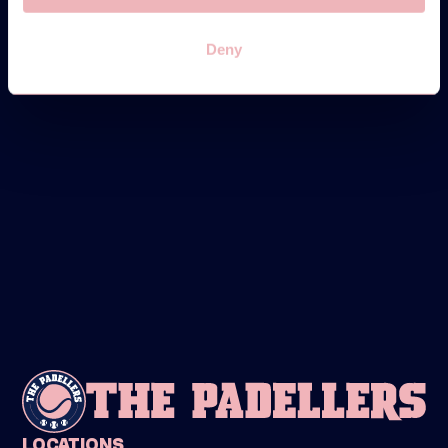
SIGN UP
Deny
INFO
FRIDAY
28
MARCH
LADIES ONLY!
19:00-20:30
SIGN UP
INFO
LOCATIONS