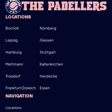
INFO
LOCATIONS
Bocholt
Nürnberg
WEDNESDAY
26
Leipzig
Giessen
Hamburg
Stuttgart
MARCH
MOVE UP, MOVE DOWN - MEN ONLY!
Mettmann
Kaltenkirchen
19:00-21:30
Troisdorf
Herdecke
Frankfurt Dreieich
Essen
SIGN UP
NAVIGATION
INFO
Locations