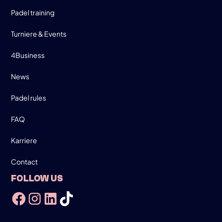
Padel training
Turniere & Events
4Business
News
Padel rules
FAQ
Karriere
Contact
FOLLOW US