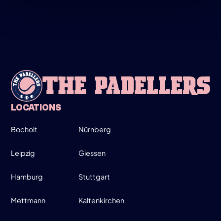
MARCH
LADIES ONLY!
19:00-20:30
SIGN UP
INFO
LOCATIONS
Bocholt
Nürnberg
WEDNESDAY
26
Leipzig
Giessen
Hamburg
Stuttgart
MARCH
MOVE UP, MOVE DOWN - MEN ONLY!
Mettmann
Kaltenkirchen
19:00-21:30