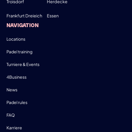
Troisdorf
Herdecke
Frankfurt Dreieich
Essen
SIGN UP
NAVIGATION
INFO
Locations
Padel training
Turniere & Events
4Business
News
Padel rules
FAQ
Karriere