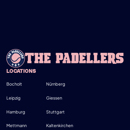
MARCH
LADIES ONLY!
19:00-20:30
SIGN UP
INFO
LOCATIONS
Bocholt
Nürnberg
WEDNESDAY
26
Leipzig
Giessen
Hamburg
Stuttgart
MARCH
MOVE UP, MOVE DOWN - MEN ONLY!
Mettmann
Kaltenkirchen