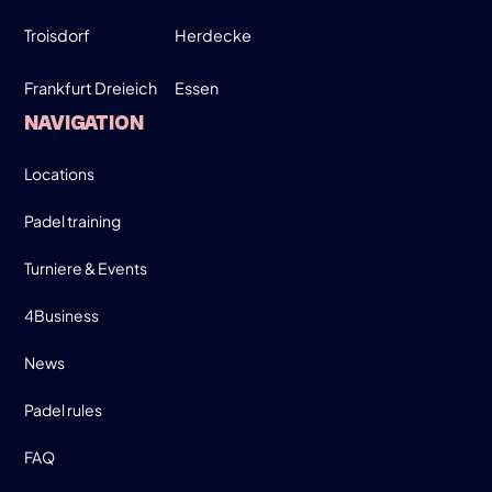
19:00-21:30
Troisdorf
Herdecke
Frankfurt Dreieich
Essen
SIGN UP
NAVIGATION
INFO
Locations
Padel training
Turniere & Events
4Business
News
Padel rules
FAQ