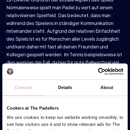
Normalerweise spielt man Padel zu viert auf einem
relativ kleinen Spielfeld. Das bedeutet, dass man
während des Spielens in ständiger Kommunikation
miteinander steht. Aufgrund der relativen Einfachheit
des Spiels ist es für Menschen aller Levels zugänglich
und kann daher mit fast all deinen Freunden und
Kollegen gespielt werden. Im Tennis beispielsweise ist
dies weniger der Fall, da hier für gute Ballwechsel viel
mehr Technik erforderlich ist.
Ein dritter Grund für die Beliebtheit von Padel ist, dass
Consent
Details
About
es weniger intensiv ist als andere Sportarten. Durch
das kleine Spielfeld und die nutzbaren Wände muss
weniger gelaufen werden wie bei einer Sportart wie
Cookies at The Padellers
Tennis. Padel ist relativ belastungsarm und führt nicht
We use cookies to keep our website working smoothly, to
so schnell zu Verletzungen. Dies ist auch ein
see how visitors use it and to show relevant ads for The
Hauptgrund, warum viele ältere Menschen Padel