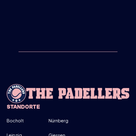
NEU
18/2/26
THE-PADELLERS-GEHT-
PARTNERSCHAFT-MIT-NOX-UND-
PADELSHOP-COM-EIN
NEU
23/3/26
STANDORTE
PADEL-PASSION-WIRD-ZU-THE-
PADELLERS
Bocholt
Nürnberg
Leipzig
Giessen