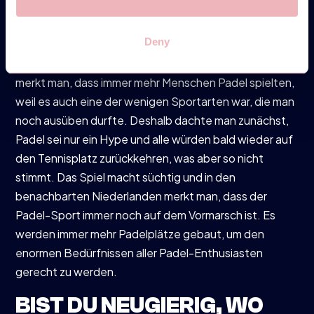
In den letzten Jahren stellt man eine zunehmende
Deny
Popularität des Sports in immer mehr europäischen
Ländern fest. Gerade seit der Corona-Pandemie
merkt man, dass immer mehr Menschen Padel spielten,
weil es auch eine der wenigen Sportarten war, die man
noch ausüben durfte. Deshalb dachte man zunächst,
Padel sei nur ein Hype und alle würden bald wieder auf
den Tennisplatz zurückkehren, was aber so nicht
stimmt. Das Spiel macht süchtig und in den
benachbarten Niederlanden merkt man, dass der
Padel-Sport immer noch auf dem Vormarsch ist. Es
werden immer mehr Padelplätze gebaut, um den
enormen Bedürfnissen aller Padel-Enthusiasten
gerecht zu werden.
BIST DU NEUGIERIG, WO