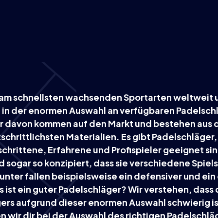
r am schnellsten wachsenden Sportarten weltweit 
h in der enormen Auswahl an verfügbaren Padelsch
r davon kommen auf den Markt und bestehen aus 
chrittlichsten Materialien. Es gibt Padelschläger, 
chrittene, Erfahrene und Profispieler geeignet si
 sogar so konzipiert, dass sie verschiedene Spiels
unter fallen beispielsweise ein defensiver und ein
s ist ein guter Padelschläger? Wir verstehen, dass
ers aufgrund dieser enormen Auswahl schwierig ist
n wir dir bei der Auswahl des richtigen Padelschlä