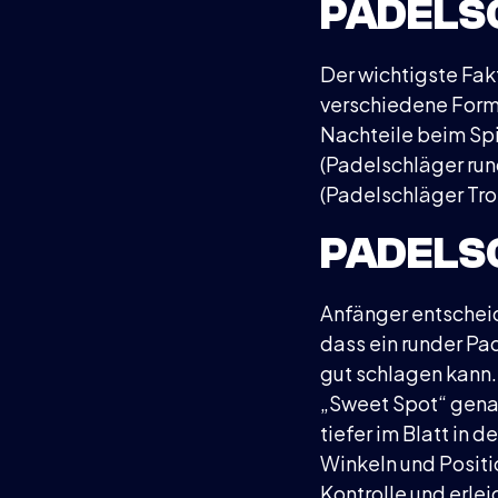
PADELS
Der wichtigste Fakt
verschiedene Forme
Nachteile beim Spi
(Padelschläger run
(Padelschläger Tr
PADELS
Anfänger entscheid
dass ein runder Pa
gut schlagen kann
„Sweet Spot“ genan
tiefer im Blatt in d
Winkeln und Positio
Kontrolle und erlei