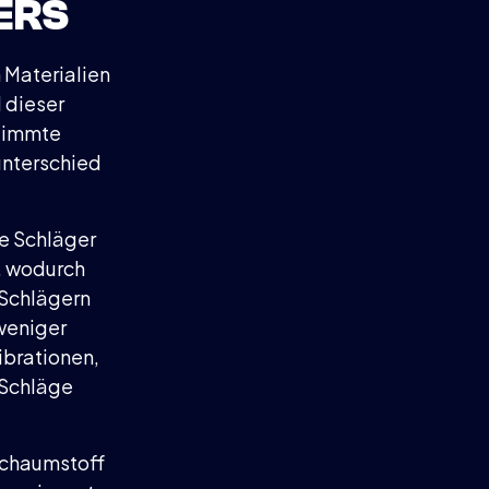
ERS
 Materialien
 dieser
stimmte
unterschied
he Schläger
k, wodurch
 Schlägern
weniger
ibrationen,
 Schläge
 Schaumstoff