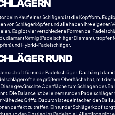
CHLÄGERN
or beim Kauf eines Schlägers ist die Kopfform. Es gib
n von Schlägerköpfen und alle haben ihre eigenen V
elen. Es gibt vier verschiedene Formen bei Padelschl
d), diamantförmig (Padelschläger Diamant), tropfen
opfen) und Hybrid-Padelschläger.
CHLÄGER RUND
en sich oft für runde Padelschläger. Das hängt dam
delschläger oft eine größere Oberfläche hat, mit der 
. Diese gewünschte Oberfläche zum Schlagen des Ball
nt. Die Balance ist bei einem runden Padelschläger
er Nähe des Griffs. Dadurch ist es einfacher, den Ball a
nen perfekt zu treffen. Ein runder Schlägerkopf sorgt
chtert so den Einstieg ins Padelspiel. Allerdings gibt e