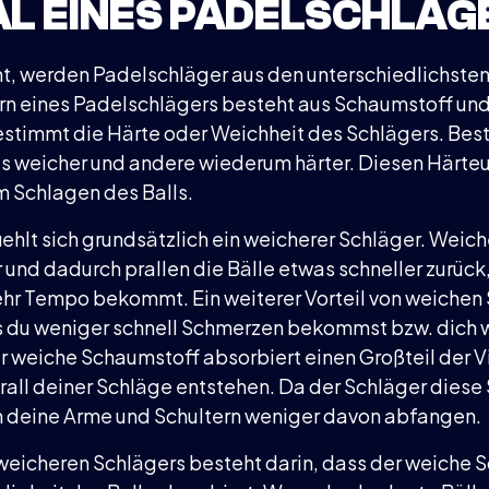
AL EINES PADELSCHLÄG
t, werden Padelschläger aus den unterschiedlichsten
ern eines Padelschlägers besteht aus Schaumstoff und
stimmt die Härte oder Weichheit des Schlägers. Be
s weicher und andere wiederum härter. Diesen Härte
m Schlagen des Balls.
ehlt sich grundsätzlich ein weicherer Schläger. Weic
r und dadurch prallen die Bälle etwas schneller zurüc
mehr Tempo bekommt. Ein weiterer Vorteil von weichen
ss du weniger schnell Schmerzen bekommst bzw. dich 
Der weiche Schaumstoff absorbiert einen Großteil der V
rall deiner Schläge entstehen. Da der Schläger diese
n deine Arme und Schultern weniger davon abfangen.
 weicheren Schlägers besteht darin, dass der weiche