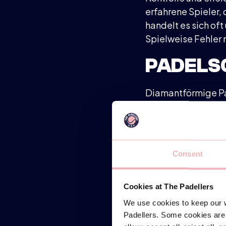
erfahrene Spieler,
handelt es sich oft
Spielweise Fehler
PADELS
Diamantförmige Pad
kraftvolle Schläg
ist der Sweet Spot 
einiges an Technik,
du deinen Schlägen 
Consent
PADELS
Cookies at The Padellers
Tropfenförmige Pad
We use cookies to keep our w
gute Mischung aus
Padellers. Some cookies are 