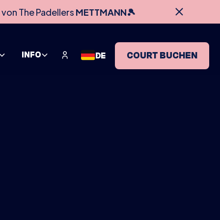
 von The Padellers
METTMANN🎾
INFO
COURT BUCHEN
DE