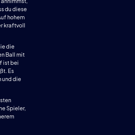
e annimmst,
ss du diese
 Auf hohem
 kraftvoll
ie die
n Ball mit
 ist bei
ßt. Es
n und die
isten
ne Spieler,
cherem