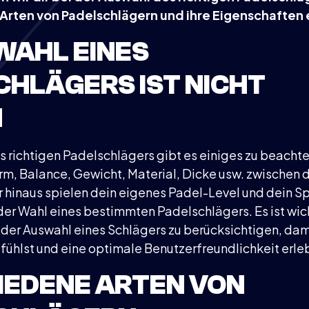
Arten von Padelschlägern und ihre Eigenschaften 
WAHL EINES
HLÄGERS IST NICHT
H
s richtigen Padelschlägers gibt es einiges zu beachte
rm, Balance, Gewicht, Material, Dicke usw. zwischen 
 hinaus spielen dein eigenes Padel-Level und dein Spi
der Wahl eines bestimmten Padelschlägers. Es ist wich
 der Auswahl eines Schlägers zu berücksichtigen, dam
fühlst und eine optimale Benutzerfreundlichkeit erle
IEDENE ARTEN VON