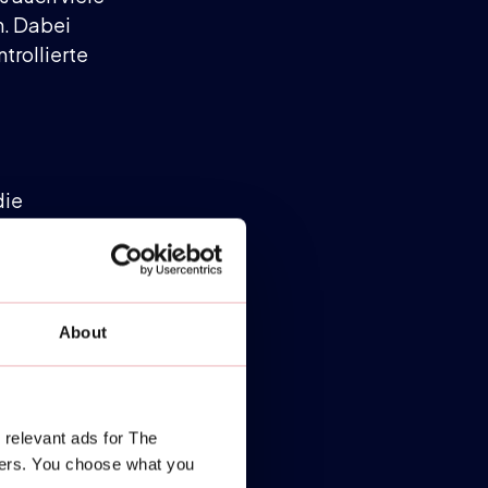
n. Dabei
trollierte
die
elschläger
rt daher
nst, gibst
About
hläger eine
 relevant ads for The
äger sind.
ners. You choose what you