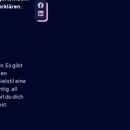
erklären.
n. Es gibt
den
elstil eine
tig, all
it du dich
bst.