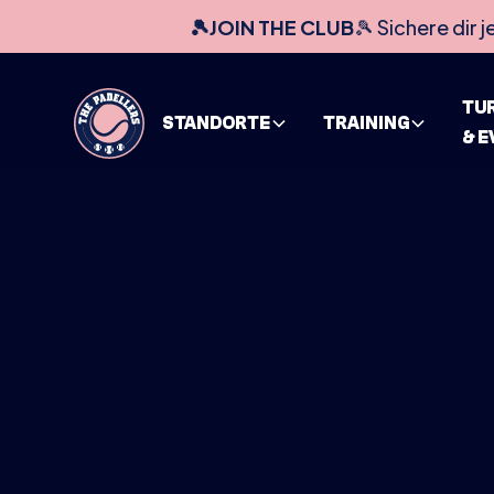
🎾JOIN THE CLUB
🎾 Sichere dir j
TU
STANDORTE
TRAINING
& 