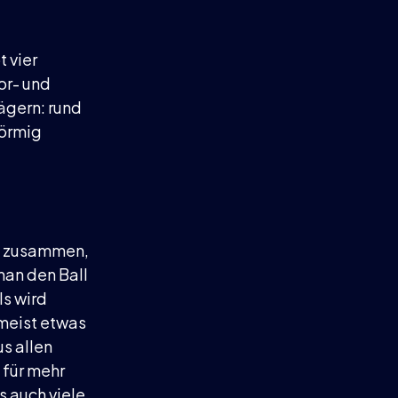
t vier
or- und
ägern: rund
förmig
it zusammen,
man den Ball
s wird
 meist etwas
us allen
 für mehr
s auch viele