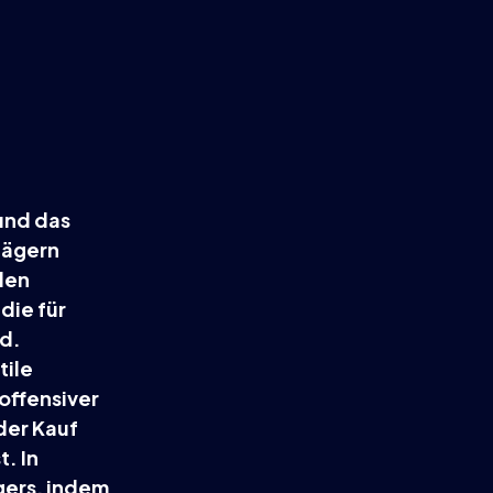
und das
lägern
den
die für
nd.
tile
 offensiver
 der Kauf
. In
gers, indem