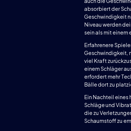
auch die Geschwind
absorbiert der Sch
Geschwindigkeit ni
Niveau werden dein
sein als mit einem
Erfahrenere Spiele
Geschwindigkeit, m
viel Kraft zurückz
einem Schläger aus
erfordert mehr Tec
Bälle dort zu platz
Ein Nachteil eines
Schläge und Vibrat
die zu Verletzunge
Schaumstoff zu em