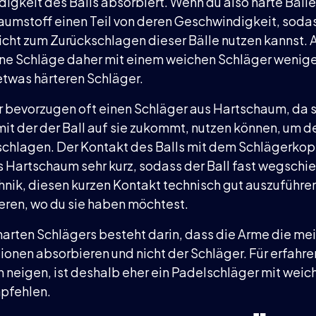
igkeit des Balls absorbiert. Wenn du also harte Bäll
aumstoff einen Teil von deren Geschwindigkeit, soda
cht zum Zurückschlagen dieser Bälle nutzen kannst.
e Schläge daher mit einem weichen Schläger weniger
 etwas härteren Schläger.
r bevorzugen oft einen Schläger aus Hartschaum, da s
it der der Ball auf sie zukommt, nutzen können, um de
uschlagen. Der Kontakt des Balls mit dem Schlägerkopf
 Hartschaum sehr kurz, sodass der Ball fast wegschie
hnik, diesen kurzen Kontakt technisch gut auszuführe
ieren, wo du sie haben möchtest.
 harten Schlägers besteht darin, dass die Arme die me
ionen absorbieren und nicht der Schläger. Für erfahre
n neigen, ist deshalb eher ein Padelschläger mit wei
pfehlen.