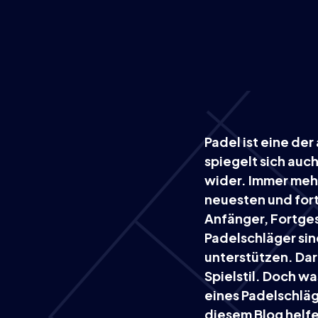
Padel ist eine de
spiegelt sich auc
wider. Immer meh
neuesten und forts
Anfänger, Fortges
Padelschläger sind
unterstützen. Dar
Spielstil. Doch wa
eines Padelschläg
diesem Blog helfe