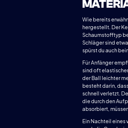
MATERI
Wie bereits erwähn
hergestellt. Der K
Schaumstofftyp be
Schläger sind etwa
spürst du auch bei
Für Anfänger empfi
sind oft elastische
der Ball leichter 
besteht darin, da
schnell verletzt. 
die durch den Aufp
absorbiert, müsse
Ein Nachteil eines