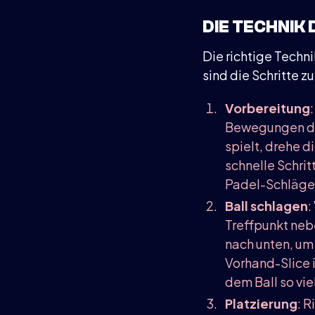
DIE TECHNIK
Die richtige Techn
sind die Schritte z
Vorbereitung
Bewegungen dei
spielt, drehe d
schnelle Schrit
Padel-Schläger
Ball schlagen
:
Treffpunkt neb
nach unten, um 
Vorhand-Slice i
dem Ball so vie
Platzierung
: 