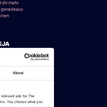
t dir mehr
h geradeaus
einen
EJA
zu vermeiden:
u die
ntrollierter,
About
 des
 relevant ads for The
 Füße, Hüften
ners. You choose what you
ezu