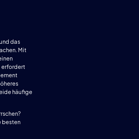
 und das
achen. Mit
einen
 erfordert
agement
höheres
eide häufige
rrschen?
e besten