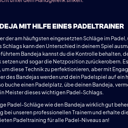
DEJA MIT HILFE EINES PADELTRAINER
ner der am häufigsten eingesetzten Schläge im Padel,
 Schlags kann den Unterschied in deinem Spiel ausm
führtem Bandeja kannst du die Kontrolle behalten, d
 setzen und sogar die Netzposition zurückerobern. Es
 um diese Technik zu perfektionieren, aber mit Eng
ter des Bandejas werden und dein Padelspiel auf ein 
so buche einen Padelplatz, übe deinen Bandeja, verm
in Meister dieses wichtigen Padel-Schlags.
ge Padel-Schläge wie den Bandeja wirklich gut behe
ng
bei unseren professionellen Trainern und erhalte di
ieten Padeltraining für alle Padel-Niveaus an!