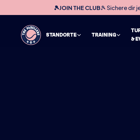
🎾JOIN THE CLUB
🎾 Sichere dir j
TU
STANDORTE
TRAINING
& 