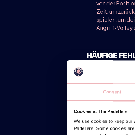
von der Positio
Zeit, um zurüc
spielen, um dei
Angriff-Volley 
HÄUFIGE FEH
Um ein Meister in d
Zu stark schla
Netzposition ve
Consent
nicht zu harter 
Zu offener Sc
Cookies at The Padellers
Bandejas, sodas
We use cookies to keep our w
Keine Seitlich
Padellers. Some cookies are 
und der Körper