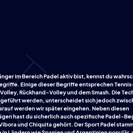
änger im Bereich Padel aktiv bist, kennst du wahrsc
egriffe. Einige dieser Begriffe entsprechen Tenni
Volley, Rückhand-Volley und dem Smash. Die Techn
sgeführt werden, unterscheidet sich jedoch zwisc
darauf werden wir später eingehen. Neben diesen
en hast du sicherlich auch spezifische Padel-Beg
Vibora und Chiquita gehört. Der Sport Padel stamm
 in Ländern wie Spanien und Argentinien populär,