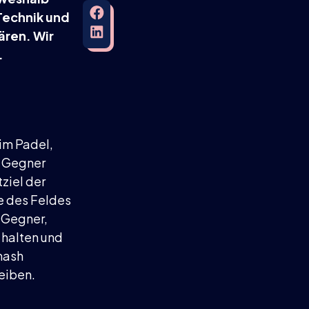
Technik und
ären. Wir
.
 im Padel,
n Gegner
ziel der
te des Feldes
 Gegner,
u halten und
mash
leiben.