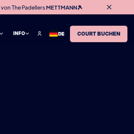
 von The Padellers
METTMANN🎾
INFO
COURT BUCHEN
DE