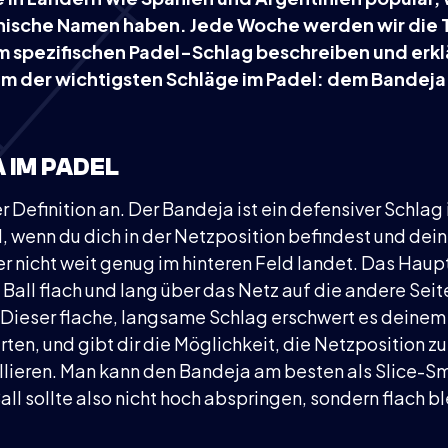
anische Namen haben. Jede Woche werden wir die 
em spezifischen Padel-Schlag beschreiben und erkl
em der wichtigsten Schläge im Padel: dem Bandeja
 IM PADEL
r Definition an. Der Bandeja ist ein defensiver Schlag
, wenn du dich in der Netzposition befindest und dei
er nicht weit genug im hinteren Feld landet. Das Haupt
 Ball flach und lang über das Netz auf die andere Sei
 Dieser flache, langsame Schlag erschwert es deinem
arten, und gibt dir die Möglichkeit, die Netzposition z
ollieren. Man kann den Bandeja am besten als Slice-S
ll sollte also nicht hoch abspringen, sondern flach b