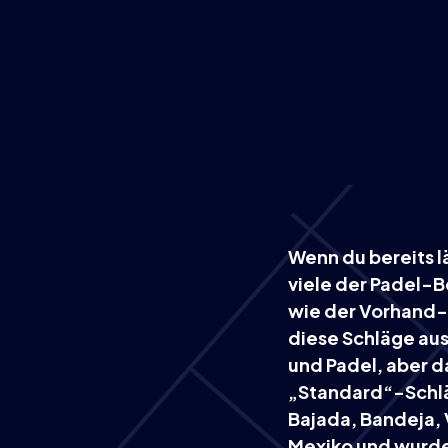
Wenn du bereits l
viele der Padel-B
wie der Vorhand-
diese Schläge au
und Padel, aber 
„Standard“-Schläg
Bajada, Bandeja, 
Mexiko und wurde