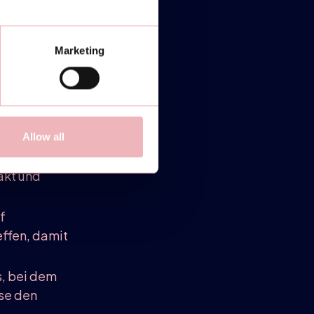
cheidend.
Marketing
Schlag zu
deine
 du von oben
Allow all
gen
akt und
f
effen, damit
s, bei dem
sse den